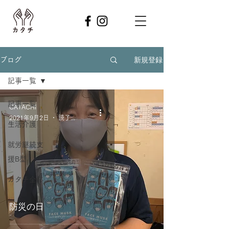
新規登録
ブログ
記事一覧
記事一覧
CATACHI
2021年9月2日
読了時間: 3分
生活介護
就労継続支
援B型
カタチ全体
防災の日